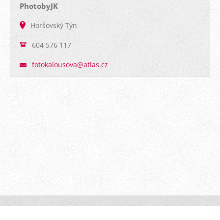
PhotobyJK
Horšovský Týn
604 576 117
fotokalo
usova@at
las.cz
PhotoByJK © 2016 Všechna práva vyhrazena.
Vytvořeno