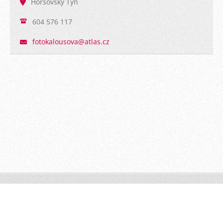
Horšovský Týn
604 576 117
fotokalo
usova@at
las.cz
PhotoByJK © 2016 Všechna práva vyhrazena.
Vytvořeno
službou
Webnode