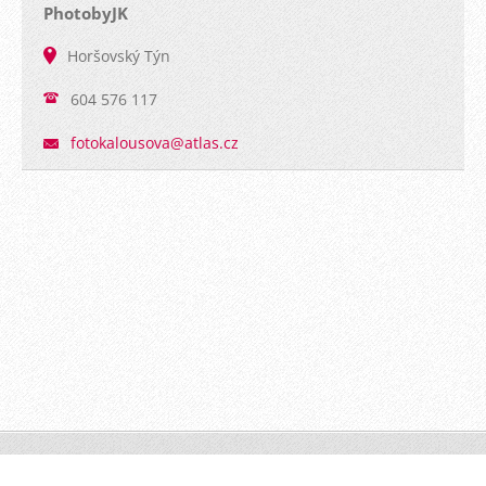
PhotobyJK
Horšovský Týn
604 576 117
fotokalo
usova@at
las.cz
PhotoByJK © 2016 Všechna práva vyhrazena.
Vytvořeno