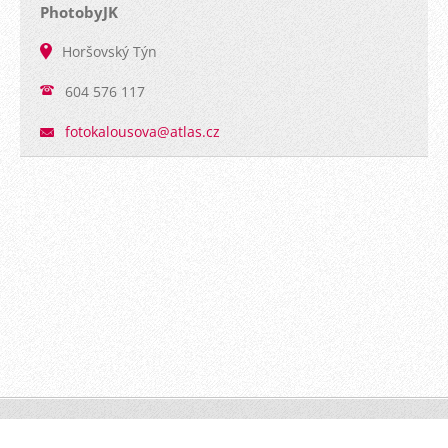
PhotobyJK
Horšovský Týn
604 576 117
fotokalo
usova@at
las.cz
PhotoByJK © 2016 Všechna práva vyhrazena.
Vytvořeno