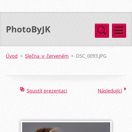
PhotoByJK
Úvod
>
Slečna v červeném
>
DSC_0093.JPG
Spustit prezentaci
Následující