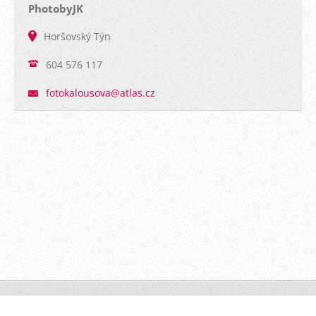
PhotobyJK
Horšovský Týn
604 576 117
fotokalo
usova@at
las.cz
PhotoByJK © 2016 Všechna práva vyhrazena.
Vytvořeno