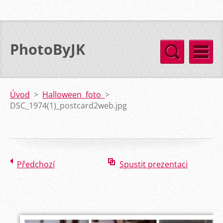
PhotoByJK
Úvod
>
Halloween foto
>
DSC_1974(1)_postcard2web.jpg
Předchozí
Spustit prezentaci