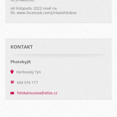
od listopadu 2022 nově na
Fb: www.facebook.com/jirikalofotobox
KONTAKT
PhotobyJK
Horšovský Týn
604 576 117
fotokalo
usova@at
las.cz