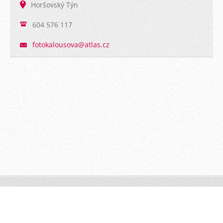
Horšovský Týn
604 576 117
fotokalo
usova@at
las.cz
PhotoByJK © 2016 Všechna práva vyhrazena.
Vytvořeno
službou
Webnode