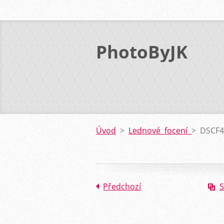
PhotoByJK
Úvod
>
Lednové focení
>
DSCF4
Předchozí
S