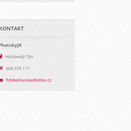
KONTAKT
PhotobyJK
Horšovský Týn
604 576 117
fotokalo
usova@at
las.cz