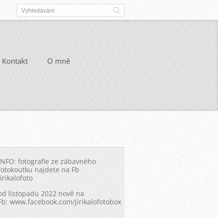
Kontakt
O mně
INFO: fotografie ze zábavného
fotokoutku najdete na Fb
Jirikalofoto
od listopadu 2022 nově na
Fb: www.facebook.com/jirikalofotobox