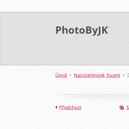
PhotoByJK
Úvod
>
Narozeninové focení
>
Předchozí
S