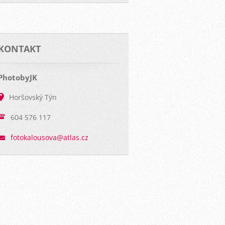
KONTAKT
PhotobyJK
Horšovský Týn
604 576 117
fotokalo
usova@at
las.cz