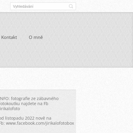
Kontakt
O mně
INFO: fotografie ze zábavného
fotokoutku najdete na Fb
Jirikalofoto
od listopadu 2022 nově na
Fb: www.facebook.com/jirikalofotobox