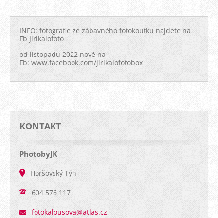
INFO: fotografie ze zábavného fotokoutku najdete na
Fb Jirikalofoto
od listopadu 2022 nově na
Fb: www.facebook.com/jirikalofotobox
KONTAKT
PhotobyJK
Horšovský Týn
604 576 117
fotokalo
usova@at
las.cz