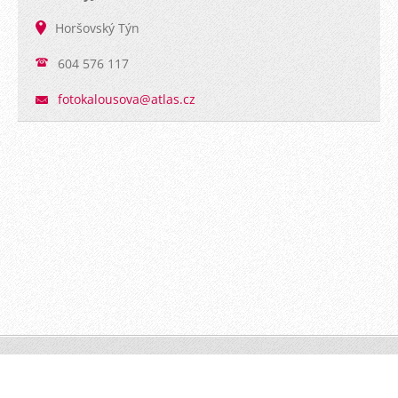
Horšovský Týn
604 576 117
fotokalo
usova@at
las.cz
PhotoByJK © 2016 Všechna práva vyhrazena.
Vytvořeno
službou
Webnode