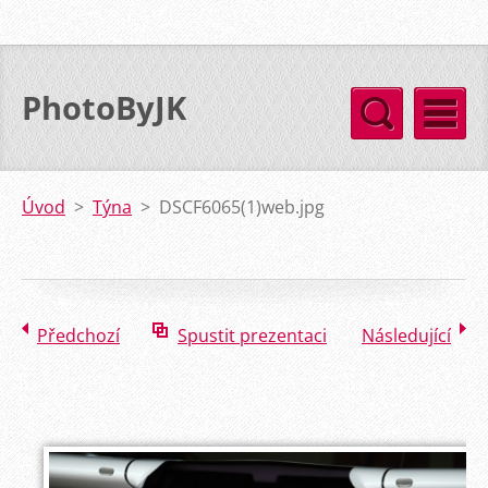
PhotoByJK
Úvod
>
Týna
>
DSCF6065(1)web.jpg
Předchozí
Spustit prezentaci
Následující