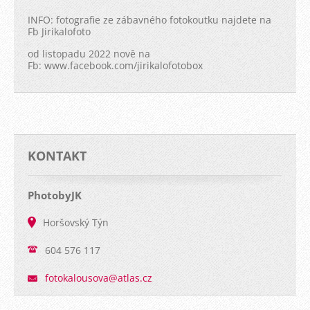
INFO: fotografie ze zábavného fotokoutku najdete na
Fb Jirikalofoto
od listopadu 2022 nově na
Fb: www.facebook.com/jirikalofotobox
KONTAKT
PhotobyJK
Horšovský Týn
604 576 117
fotokalo
usova@at
las.cz