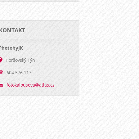
KONTAKT
PhotobyJK
Horšovský Týn
604 576 117
fotokalo
usova@at
las.cz