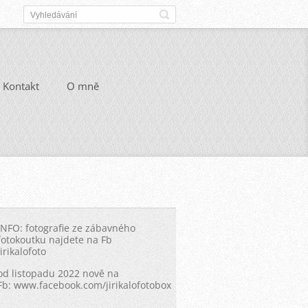
Kontakt
O mně
INFO: fotografie ze zábavného
fotokoutku najdete na Fb
Jirikalofoto
od listopadu 2022 nově na
Fb: www.facebook.com/jirikalofotobox