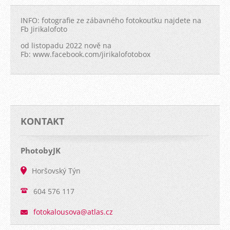
INFO: fotografie ze zábavného fotokoutku najdete na
Fb Jirikalofoto
od listopadu 2022 nově na
Fb: www.facebook.com/jirikalofotobox
KONTAKT
PhotobyJK
Horšovský Týn
604 576 117
fotokalo
usova@at
las.cz