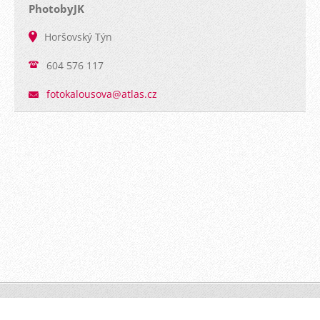
PhotobyJK
Horšovský Týn
604 576 117
fotokalo
usova@at
las.cz
PhotoByJK © 2016 Všechna práva vyhrazena.
Vytvořeno
službou
Webnode