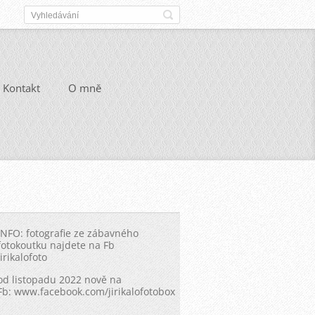
Kontakt
O mně
INFO: fotografie ze zábavného
fotokoutku najdete na Fb
Jirikalofoto
od listopadu 2022 nově na
Fb: www.facebook.com/jirikalofotobox