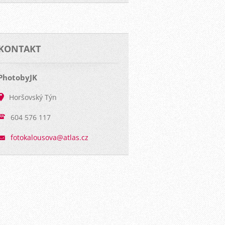
KONTAKT
PhotobyJK
Horšovský Týn
604 576 117
fotokalo
usova@at
las.cz