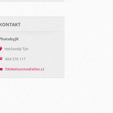
KONTAKT
PhotobyJK
Horšovský Týn
604 576 117
fotokalo
usova@at
las.cz