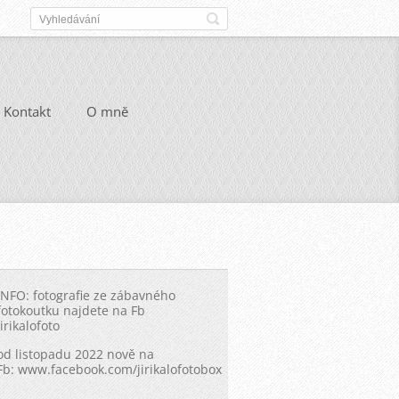
Kontakt
O mně
INFO: fotografie ze zábavného
fotokoutku najdete na Fb
Jirikalofoto
od listopadu 2022 nově na
Fb: www.facebook.com/jirikalofotobox